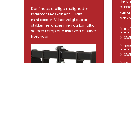
Herun
passer
Der findes utallige muligheder
kan al
indenfor redskaber til Giant
dæk v
minilæsser. Vi har valgt et par
stykker herunder men du kan altid
11.5
se den komplette liste ved at klikke
herunder
31x1
31x1
31x1
400
33x
33x
15.
425