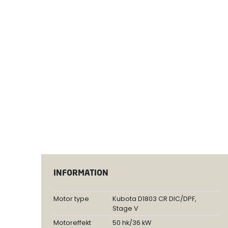
INFORMATION
Motor type
Kubota D1803 CR DIC/DPF,
Stage V
Motoreffekt
50 hk/36 kW