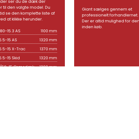
der ser du de dæk der
 til den valgte model. Du
Giant sælges gennem et
tid se den komplette liste af
professionelt forhandlernet.
ed at klikke herunder.
Der er altid mulighed for d
inden køb.
/80-15.3 AS
1100 mm
5.5-15 AS
1320 mm
5.5-15 X-Trac
1370 mm
5.5-15 Skid
1320 mm
/50-15 Græsdæk
1300 mm
15.50-15 X-Trac
1360 mm
15.5-16.5 Græsdæk
1360 mm
0/55-17 AS
1300 mm
/40B17 GSP
1340 mm