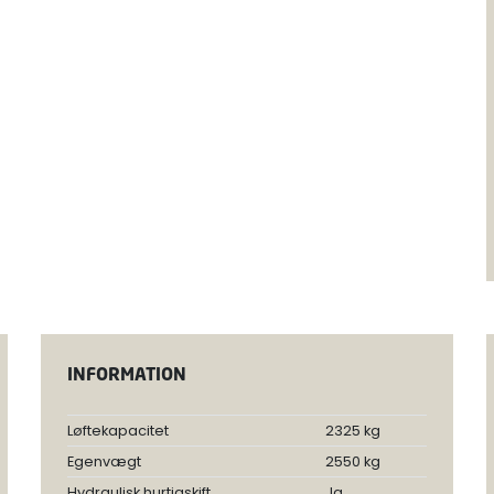
INFORMATION
Løftekapacitet
2325 kg
Egenvægt
2550 kg
Hydraulisk hurtigskift
Ja