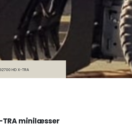
G2700 HD X-TRA
-TRA minilæsser