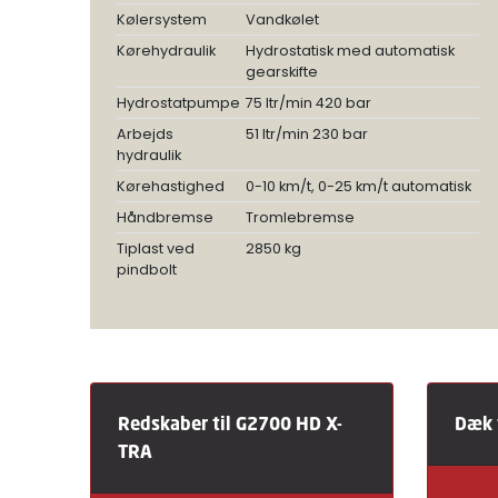
Kølersystem
Vandkølet
Kørehydraulik
Hydrostatisk med automatisk
gearskifte
Hydrostatpumpe
75 ltr/min 420 bar
Arbejds
51 ltr/min 230 bar
hydraulik
Kørehastighed
0-10 km/t, 0-25 km/t automatisk
Håndbremse
Tromlebremse
Tiplast ved
2850 kg
pindbolt
Redskaber til G2700 HD X-
Dæk 
TRA