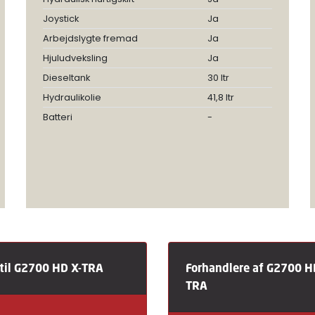
Joystick
Ja
Arbejdslygte fremad
Ja
Hjuludveksling
Ja
Dieseltank
30 ltr
Hydraulikolie
41,8 ltr
Batteri
-
til G2700 HD X-TRA
Forhandlere af G2700 H
TRA