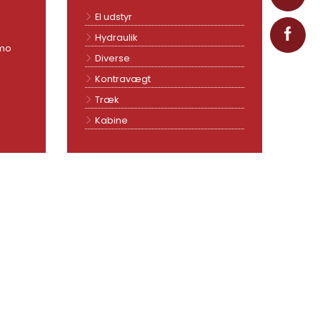
El udstyr
Hydraulik
emo
Diverse
Kontravægt
Træk
Kabine